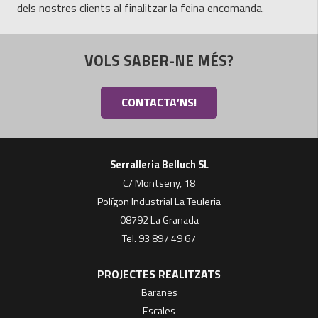
dels nostres clients al finalitzar la feina encomanda.
VOLS SABER-NE MÉS?
CONTACTA’NS!
Serralleria Belluch SL
C/ Montseny, 18
Polígon Industrial La Teuleria
08792 La Granada
Tel. 93 897 49 67
PROJECTES REALITZATS
Baranes
Escales