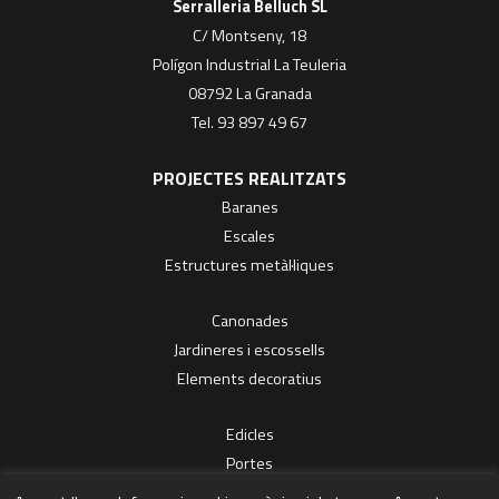
Serralleria Belluch SL
C/ Montseny, 18
Polígon Industrial La Teuleria
08792 La Granada
Tel. 93 897 49 67
PROJECTES REALITZATS
Baranes
Escales
Estructures metàl·liques
Canonades
Jardineres i escossells
Elements decoratius
Edicles
Portes
Reixes