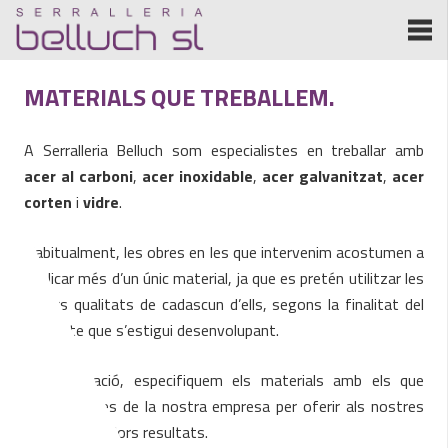
MATERIALS QUE TREBALLEM.
A Serralleria Belluch som especialistes en treballar amb
acer al carboni
,
acer inoxidable
,
acer galvanitzat
,
acer
corten
i
vidre
.
Habitualment, les obres en les que intervenim acostumen a
implicar més d’un únic material, ja que es pretén utilitzar les
millors qualitats de cadascun d’ells, segons la finalitat del
producte que s’estigui desenvolupant.
A continuació, especifiquem els materials amb els que
treballem des de la nostra empresa per oferir als nostres
clients els millors resultats.