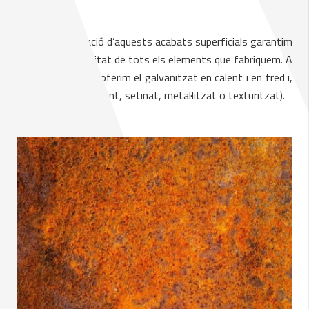
marítims.
Gràcies a l’aplicació d’aquests acabats superficials garantim
una major durabilitat de tots els elements que fabriquem. A
Serralleria Belluch oferim el galvanitzat en calent i en fred i,
el lacat al forn (brillant, setinat, metal·litzat o texturitzat).